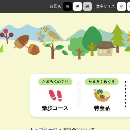
背景色
白
黒
黒
文字サイズ
小
たまろくめぐり
たまろくめぐり
散歩コース
特産品
トップページ
> 協議会について