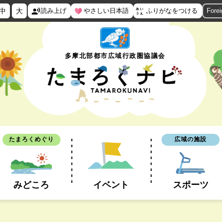
中
大
読み上げ
やさしい日本語
ふりがなをつける
Fore
多摩北部都市広域行政圏協議会
たまろくめぐり
広域の施設
みどころ
イベント
スポーツ