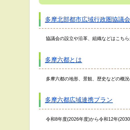
多摩北部都市広域行政圏協議
協議会の設立や沿革、組織などはこちら
多摩六都とは
多摩六都の地形、景観、歴史などの概況
多摩六都広域連携プラン
令和8年度(2026年度)から令和12年