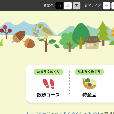
背景色
白
黒
黒
文字サイズ
小
たまろくめぐり
たまろくめぐり
散歩コース
特産品
トップページ
>
たまろくめぐり
>
みどり
> 空