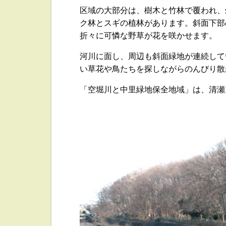
区域の大部分は、樹木と竹林で覆われ、
ク林とスギの植林があります。斜面下部
折々に可憐な野草が花を咲かせます。
河川に面し、周辺も斜面緑地が連続して
い草花や鳥たちを探しながらのんびり散
「空堀川と中里緑地保全地域」は、清瀬