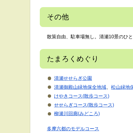
その他
散策自由、駐車場無し。清瀬10景のひ
たまろくめぐり
清瀬せせらぎ公園
清瀬御殿山緑地保全地域
、
松山緑地
けやきコース(散歩コース)
せせらぎコース(散歩コース)
柳瀬川回廊(みどころ)
多摩六都のモデルコース