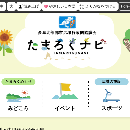
中
大
読み上げ
やさしい日本語
ふりがなをつける
Fore
多摩北部都市広域行政圏協議会
たまろくめぐり
広域の施設
みどころ
イベント
スポーツ
堀川と中里緑地保全地域