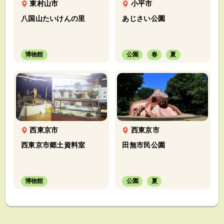
東村山市
小平市
八国山たいけんの里
あじさい公園
博物館
公園
春
夏
西東京市
西東京市
西東京市郷土資料室
田無市民公園
博物館
公園
夏