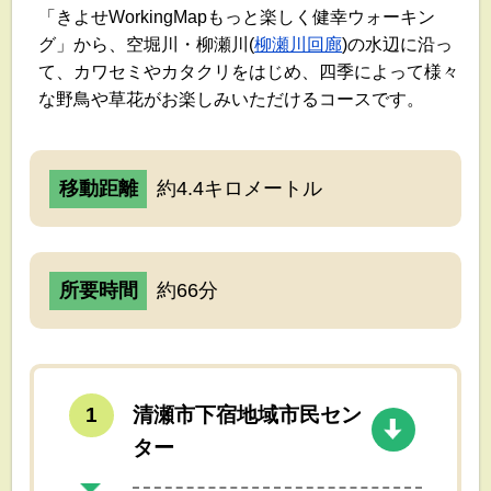
「きよせWorkingMapもっと楽しく健幸ウォーキン
グ」から、空堀川・柳瀬川(
柳瀬川回廊
)の水辺に沿っ
て、カワセミやカタクリをはじめ、四季によって
様々
な野鳥や草花が
お楽しみいただけるコースです。
移動距離
約4.4キロメートル
所要時間
約66分
清瀬市下宿地域市民セン
ター