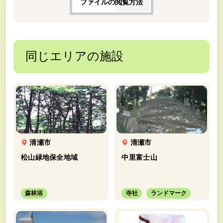
ファイルの閲覧方法
同じエリアの施設
清瀬市
清瀬市
松山緑地保全地域
中里富士山
森林浴
寺社
ランドマーク