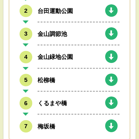
台田運動公園
金山調節池
金山緑地公園
松柳橋
くるまや橋
梅坂橋