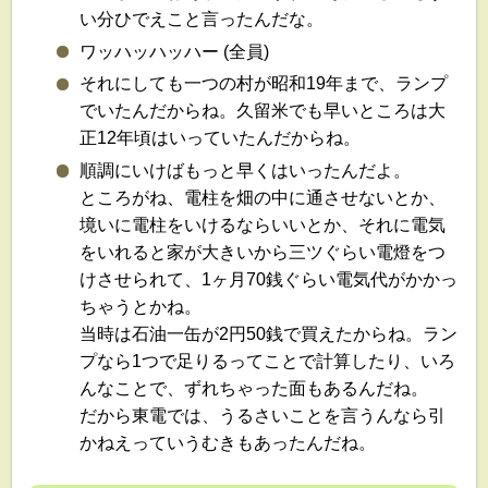
い分ひでえこと言ったんだな。
ワッハッハッハー (全員)
それにしても一つの村が昭和19年まで、ランプ
でいたんだからね。久留米でも早いところは大
正12年頃はいっていたんだからね。
順調にいけばもっと早くはいったんだよ。
ところがね、電柱を畑の中に通させないとか、
境いに電柱をいけるならいいとか、それに電気
をいれると家が大きいから三ツぐらい電燈をつ
けさせられて、1ヶ月70銭ぐらい電気代がかかっ
ちゃうとかね。
当時は石油一缶が2円50銭で買えたからね。ラン
プなら1つで足りるってことで計算したり、いろ
んなことで、ずれちゃった面もあるんだね。
だから東電では、うるさいことを言うんなら引
かねえっていうむきもあったんだね。