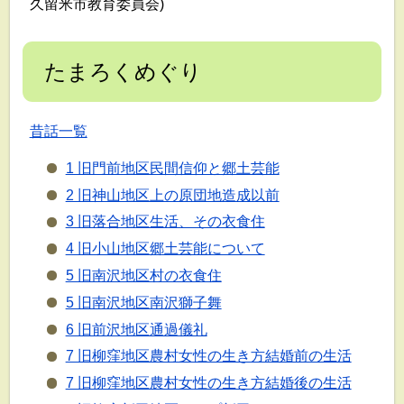
久留米市教育委員会)
たまろくめぐり
昔話一覧
1 旧門前地区民間信仰と郷土芸能
2 旧神山地区上の原団地造成以前
3 旧落合地区生活、その衣食住
4 旧小山地区郷土芸能について
5 旧南沢地区村の衣食住
5 旧南沢地区南沢獅子舞
6 旧前沢地区通過儀礼
7 旧柳窪地区農村女性の生き方結婚前の生活
7 旧柳窪地区農村女性の生き方結婚後の生活