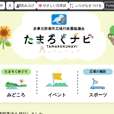
中
大
読み上げ
やさしい日本語
ふりがなをつける
Fore
多摩北部都市広域行政圏協議会
たまろくめぐり
広域の施設
みどころ
イベント
スポーツ
図書館案内を発行しました