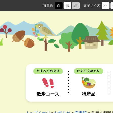
背景色
白
黒
黒
文字サイズ
小
たまろくめぐり
たまろくめぐり
散歩コース
特産品
トップページ
>
お知らせ
>
図書館
> 多摩六都