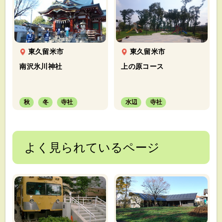
東久留米市
東久留米市
南沢氷川神社
上の原コース
秋
冬
寺社
水辺
寺社
よく見られているページ