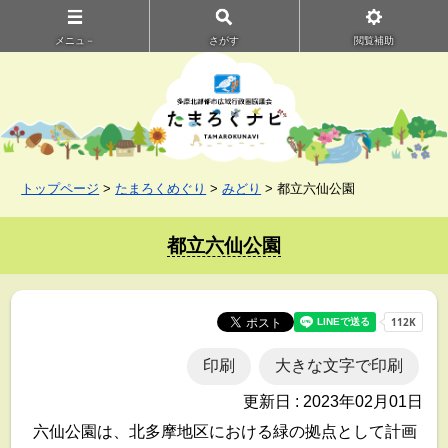
メニュ－
さがす
閲覧補助
トップページ
>
たまろくめぐり
>
みどり
> 都立六仙公園
都立六仙公園
印刷
大きな文字で印刷
更新日 : 2023年02月01日
六仙公園は、北多摩地区における緑の拠点として計画