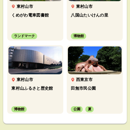
東村山市
東村山市
くめがわ電車図書館
八国山たいけんの里
ランドマーク
博物館
東村山市
西東京市
東村山ふるさと歴史館
田無市民公園
博物館
公園
夏