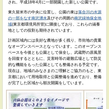
され、平成18年4月に一部開園した新しい公園です。
東久留米市の中央に位置し、公園の東は
落合川の水源
の一部をなす南沢湧水
及びその周囲の
南沢緑地保全地
域
(東京都環境局所管)に隣接しており、これらの涵養
地としての役割も期待されています。
計画区域内には良好な農地が多く残り、市街地の貴重
なオープンスペースとなっています。このオープンス
ペースを今後とも公園として保全し、武蔵野の原風景
を回復するとともに、災害時等の避難広場として防災
的な機能をもった公園としても整備される予定です。
現在は、地域のみなさまのご理解とご協力のもと、東
京都において用地取得と公園整備を進めており、整備
が完了した区域から順次開園をしています。