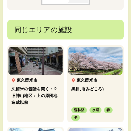
同じエリアの施設
東久留米市
東久留米市
久留米の昔話を聞く：２
黒目川(みどころ)
旧神山地区：上の原団地
造成以前
森林浴
水辺
春
冬