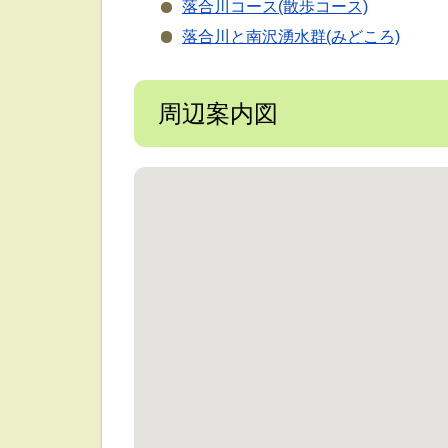
落合川コース(散歩コース)
落合川と南沢湧水群(みどころ)
周辺案内図