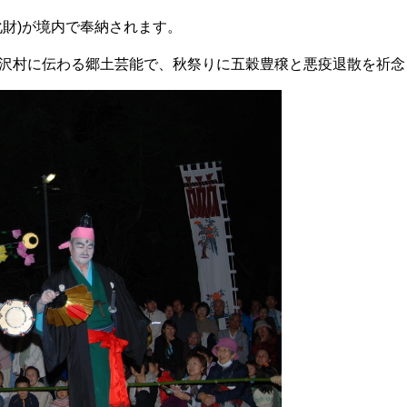
化財)が境内で奉納されます。
沢村に伝わる郷土芸能で、秋祭りに五穀豊穣と悪疫退散を祈念