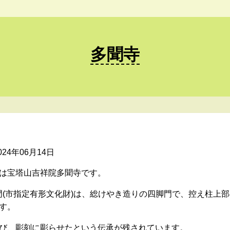
多聞寺
2024年06月14日
は宝塔山吉祥院多聞寺です。
る山門(市指定有形文化財)は、総けやき造りの四脚門で、控え柱上
す。
び、彫刻に彫らせたという伝承が残されています。