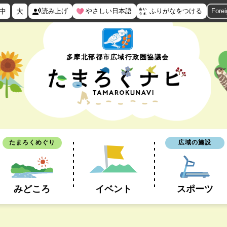
中
大
読み上げ
やさしい日本語
ふりがなをつける
Fore
多摩北部都市広域行政圏協議会
たまろくめぐり
広域の施設
みどころ
イベント
スポーツ