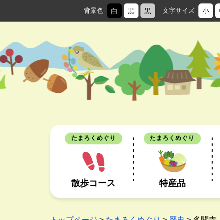
背景色
白
黒
黒
文字サイズ
小
たまろくめぐり
たまろくめぐり
散歩コース
特産品
トップページ
>
たまろくめぐり
>
歴史
> 多聞寺