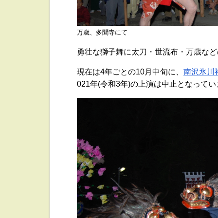
万歳、多聞寺にて
勇壮な獅子舞に太刀・世流布・万歳など
現在は4年ごとの10月中旬に、
南沢氷川
021年(令和3年)の上演は中止となって